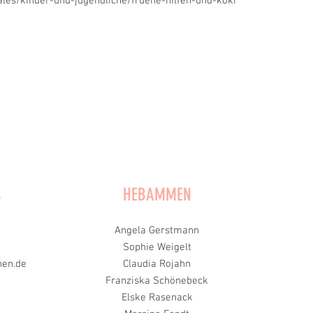
les/kinder-und-jugendliche/fruehe-hilfen-und-koki
S
HEBAMMEN
Angela Gerstmann
Sophie Weigelt
en.de
Claudia Rojahn
Franziska Schönebeck
Elske Rasenack