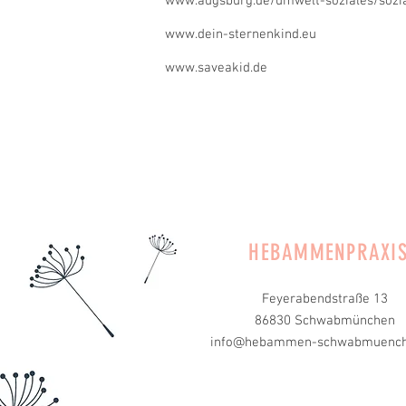
www.augsburg.de/umwelt-soziales/sozia
www.dein-sternenkind.eu
www.saveakid.de
HEBAMMENPRAXI
Feyerabendstraße 13
86830 Schwabmünchen
info@hebammen-schwabmuench